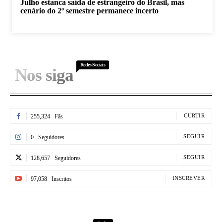
Julho estanca saída de estrangeiro do Brasil, mas
cenário do 2º semestre permanece incerto
Redes Sociais
Nos siga
CURTIR
255,324
Fãs
SEGUIR
0
Seguidores
SEGUIR
128,657
Seguidores
INSCREVER
97,058
Inscritos