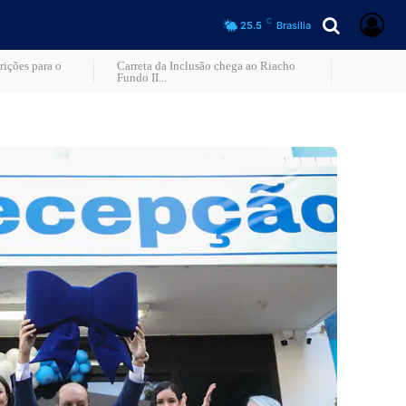
C
25.5
Brasília
rições para o
Carreta da Inclusão chega ao Riacho
Fundo II...