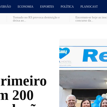
VERSÃO
ECONOMIA
ESPORTES
POLÍTICA
PLANOCAST
Tornado no RS provoca destruição e
Encerram-se hoje as insc
deixa ao...
concurso da...
rimeiro
om 200