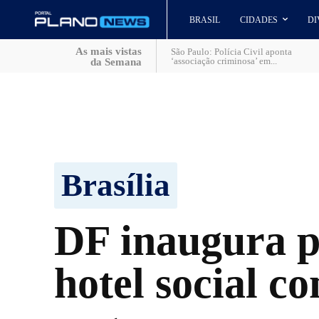
BRASIL
CIDADES
DI
As mais vistas
São Paulo: Polícia Civil aponta
‘associação criminosa’ em...
da Semana
Brasília
DF inaugura p
hotel social c