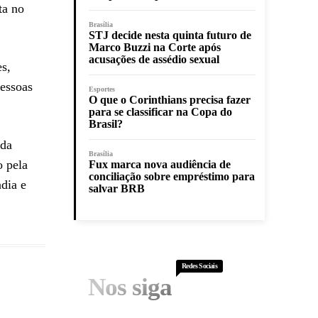
ta no
Brasília
STJ decide nesta quinta futuro de
Marco Buzzi na Corte após
acusações de assédio sexual
es,
essoas
Esportes
O que o Corinthians precisa fazer
para se classificar na Copa do
Brasil?
ida
Brasília
o pela
Fux marca nova audiência de
conciliação sobre empréstimo para
dia e
salvar BRB
Redes Sociais
Nos siga