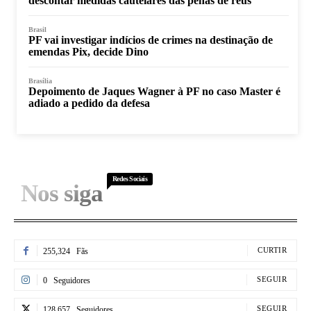
descontar medidas cautelares das penas de réus
Brasil
PF vai investigar indícios de crimes na destinação de
emendas Pix, decide Dino
Brasília
Depoimento de Jaques Wagner à PF no caso Master é
adiado a pedido da defesa
Redes Sociais
Nos siga
CURTIR
255,324
Fãs
SEGUIR
0
Seguidores
SEGUIR
128,657
Seguidores