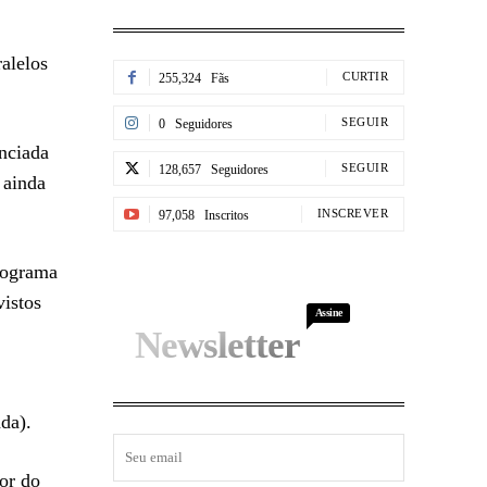
alelos
CURTIR
255,324
Fãs
SEGUIR
0
Seguidores
nciada
SEGUIR
128,657
Seguidores
 ainda
INSCREVER
97,058
Inscritos
rograma
istos
Assine
Newsletter
da).
or do