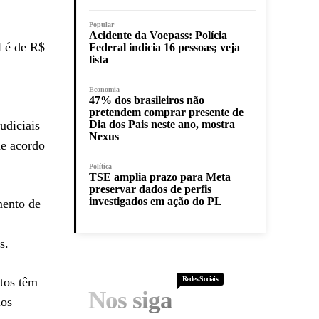
Popular
Acidente da Voepass: Polícia
l é de R$
Federal indicia 16 pessoas; veja
lista
Economia
47% dos brasileiros não
pretendem comprar presente de
udiciais
Dia dos Pais neste ano, mostra
Nexus
de acordo
Política
TSE amplia prazo para Meta
preservar dados de perfis
investigados em ação do PL
mento de
s.
tos têm
Redes Sociais
Nos siga
los