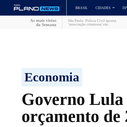
BRASIL
CIDADES
DI
As mais vistas
São Paulo: Polícia Civil aponta
‘associação criminosa’ em...
da Semana
Economia
Governo Lula 
orçamento de 