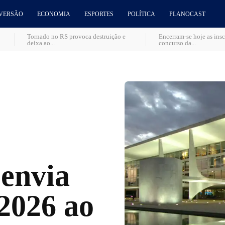
VERSÃO
ECONOMIA
ESPORTES
POLÍTICA
PLANOCAST
Tornado no RS provoca destruição e
Encerram-se hoje as insc
deixa ao...
concurso da...
envia
2026 ao