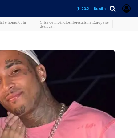
C
20.2
Brasília
cial e homofobia
Crise de incêndios florestais na Europa se
desloca...