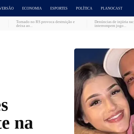
VERSÃO
ECONOMIA
ESPORTES
POLÍTICA
PLANOCAST
Tornado no RS provoca destruição e
Denúncias de injúria ra
deixa ao...
interrompem jogo...
es
te na