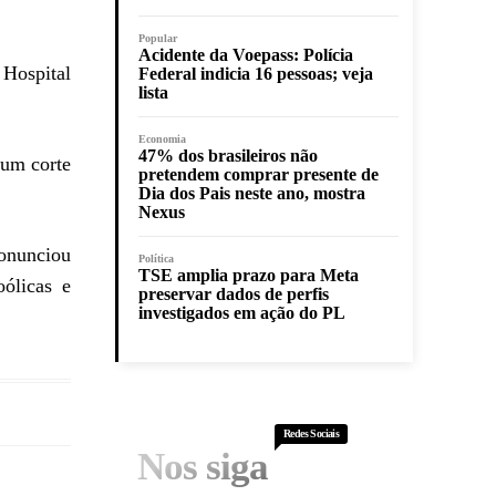
Popular
Acidente da Voepass: Polícia
Hospital
Federal indicia 16 pessoas; veja
lista
Economia
47% dos brasileiros não
 um corte
pretendem comprar presente de
Dia dos Pais neste ano, mostra
Nexus
ronunciou
Política
TSE amplia prazo para Meta
oólicas e
preservar dados de perfis
investigados em ação do PL
Redes Sociais
Nos siga