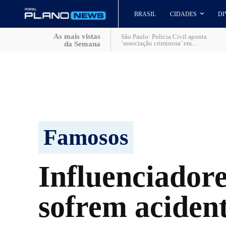
BRASIL
CIDADES
DI
As mais vistas
São Paulo: Polícia Civil aponta
‘associação criminosa’ em...
da Semana
Famosos
Influenciador
sofrem aciden