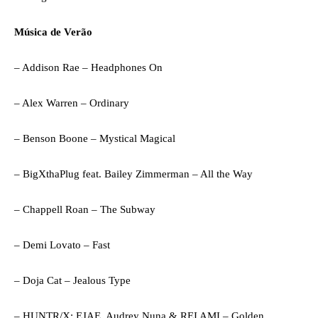
Música de Verão
– Addison Rae – Headphones On
– Alex Warren – Ordinary
– Benson Boone – Mystical Magical
– BigXthaPlug feat. Bailey Zimmerman – All the Way
– Chappell Roan – The Subway
– Demi Lovato – Fast
– Doja Cat – Jealous Type
– HUNTR/X: EJAE, Audrey Nuna & REI AMI – Golden