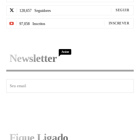
SEGUIR
128,657
Seguidores
INSCREVER
97,058
Inscritos
Assine
Newsletter
I WANT IN
Fique Ligado