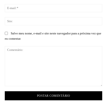
E-
mai
Sit
Salve meu nome, e-mail e site neste navegador para a próxima vez que
eu comentar.
Comentário: