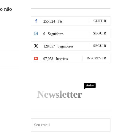
to não
CURTIR
255,324
Fãs
SEGUIR
0
Seguidores
SEGUIR
128,657
Seguidores
INSCREVER
97,058
Inscritos
Assine
Newsletter