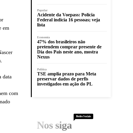
Popular
Acidente da Voepass: Polícia
or
Federal indicia 16 pessoas; veja
lista
ue em
Economia
47% dos brasileiros não
pretendem comprar presente de
Nascer
Dia dos Pais neste ano, mostra
Nexus
.
Política
TSE amplia prazo para Meta
a data
preservar dados de perfis
investigados em ação do PL
omem com
amado
Redes Sociais
Nos siga