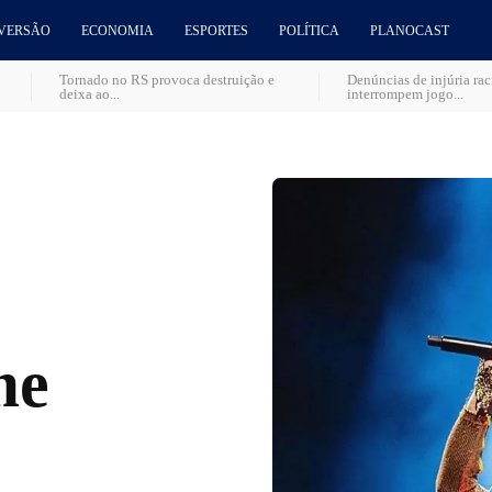
VERSÃO
ECONOMIA
ESPORTES
POLÍTICA
PLANOCAST
Tornado no RS provoca destruição e
Denúncias de injúria ra
deixa ao...
interrompem jogo...
me