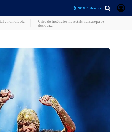
C
20.9
Brasília
cial e homofobia
Crise de incêndios florestais na Europa se
desloca...