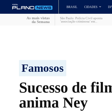
BRASIL
CIDADES
DI
As mais vistas
São Paulo: Polícia Civil aponta
‘associação criminosa’ em...
da Semana
Famosos
Sucesso de fil
anima Ney