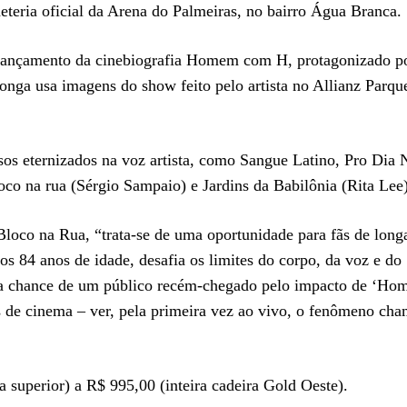
eteria oficial da Arena do Palmeiras, no bairro Água Branca.
 lançamento da cinebiografia Homem com H, protagonizado p
longa usa imagens do show feito pelo artista no Allianz Parq
os eternizados na voz artista, como Sangue Latino, Pro Dia 
o na rua (Sérgio Sampaio) e Jardins da Babilônia (Rita Lee)
oco na Rua, “trata-se de uma oportunidade para fãs de long
s 84 anos de idade, desafia os limites do corpo, da voz e do
a chance de um público recém-chegado pelo impacto de ‘H
as de cinema – ver, pela primeira vez ao vivo, o fenômeno ch
 superior) a R$ 995,00 (inteira cadeira Gold Oeste).