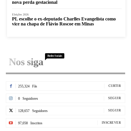
nova perda gestacional
Eleições 2026
PL escolhe o ex-deputado Charlles Evangelista como
vice na chapa de Flávio Roscoe em Minas
Redes Sociais
Nos siga
CURTIR
255,324
Fãs
SEGUIR
0
Seguidores
SEGUIR
128,657
Seguidores
INSCREVER
97,058
Inscritos