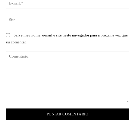
E-
mai
Sit
Salve meu nome, e-mail e site neste navegador para a próxima vez que
eu comentar.
Comentário: