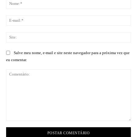
No
E-
mai
Sit
Salve meu nome, e-mail e site neste navegador para a próxima vez que
eu comentar.
Comentário: