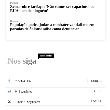
Política
Zema sobre tarifaço: ‘Não vamos ser capachos dos
EUA nem de ninguém’
Brasília
População pode ajudar a combater vandalismo em
paradas de ônibus: saiba como denunciar
Redes Sociais
Nos siga
CURTIR
255,324
Fãs
SEGUIR
0
Seguidores
SEGUIR
128,657
Seguidores