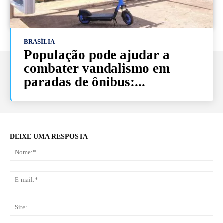
BRASÍLIA
População pode ajudar a
combater vandalismo em
paradas de ônibus:...
DEIXE UMA RESPOSTA
No
E-
mai
Sit