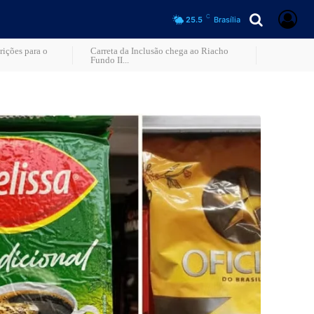
C
25.5
Brasília
rições para o
Carreta da Inclusão chega ao Riacho
Fundo II...