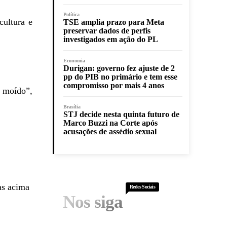
Política
cultura e
TSE amplia prazo para Meta
preservar dados de perfis
investigados em ação do PL
Economia
Durigan: governo fez ajuste de 2
pp do PIB no primário e tem esse
compromisso por mais 4 anos
e moído”,
Brasília
STJ decide nesta quinta futuro de
Marco Buzzi na Corte após
acusações de assédio sexual
as acima
Redes Sociais
Nos siga