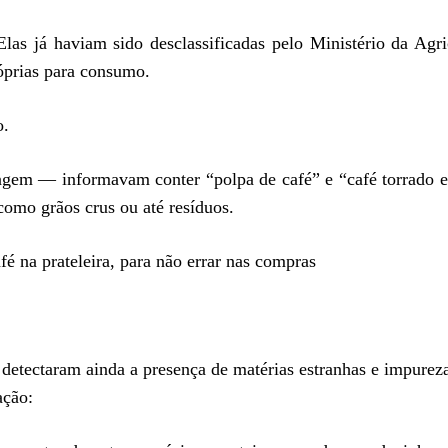
Elas já haviam sido desclassificadas pelo Ministério da Agri
prias para consumo.
o.
lagem — informavam conter “polpa de café” e “café torrado 
 como grãos crus ou até resíduos.
afé na prateleira, para não errar nas compras
a detectaram ainda a presença de matérias estranhas e impurez
ação: