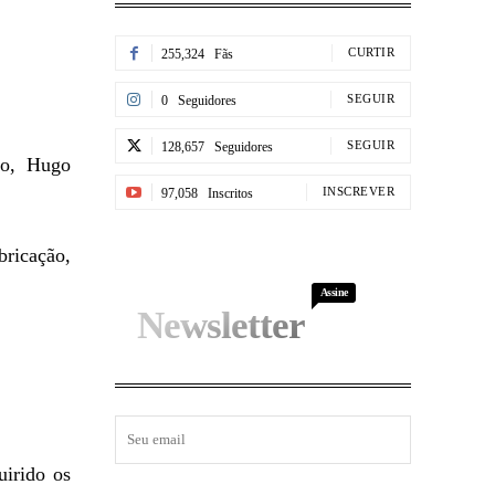
CURTIR
255,324
Fãs
SEGUIR
0
Seguidores
SEGUIR
128,657
Seguidores
io, Hugo
INSCREVER
97,058
Inscritos
bricação,
Assine
Newsletter
uirido os