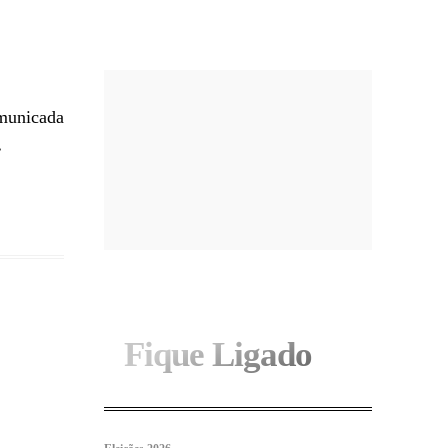
I WANT IN
omunicada
.
Fique Ligado