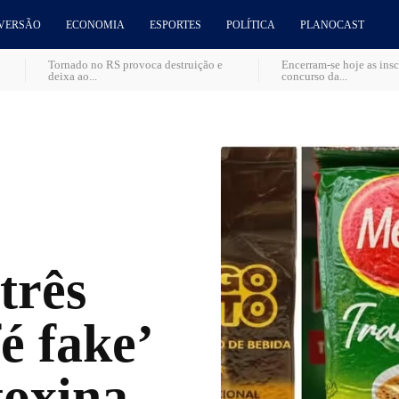
VERSÃO
ECONOMIA
ESPORTES
POLÍTICA
PLANOCAST
Tornado no RS provoca destruição e
Encerram-se hoje as insc
deixa ao...
concurso da...
três
é fake’
toxina