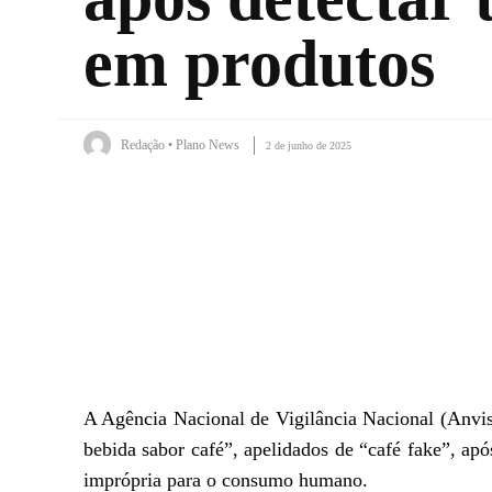
em produtos
Redação • Plano News
2 de junho de 2025
Facebook
X
WhatsApp
A Agência Nacional de Vigilância Nacional (Anvisa
bebida sabor café”,
apelidados de “café fake”
, apó
imprópria para o consumo humano.