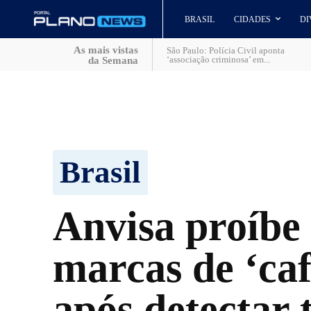
BRASIL
CIDADES
DI
As mais vistas
São Paulo: Polícia Civil aponta
‘associação criminosa’ em...
da Semana
Brasil
Anvisa proíbe 
marcas de ‘caf
após detectar 