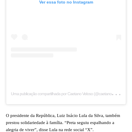
Ver essa foto no Instagram
U
ma publicação compartilhada por Caetano Veloso (@caetanoveloso)
O presidente da República, Luiz Inácio Lula da Silva, também
prestou solidariedade à família. “Preta seguiu espalhando a
alegria de viver”, disse Lula na rede social “X”.