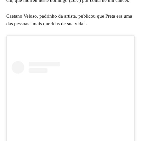
Gil, que morreu neste domingo (20/7) por conta de um câncer.
Caetano Veloso, padrinho da artista, publicou que Preta era uma
das pessoas “mais queridas de sua vida”.