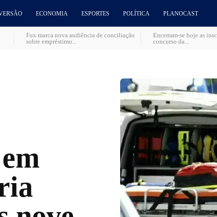
VERSÃO
ECONOMIA
ESPORTES
POLÍTICA
PLANOCAST
Fux marca nova audiência de conciliação
Encerram-se hoje as insc
sobre empréstimo...
concurso da...
s em
ria
s nove