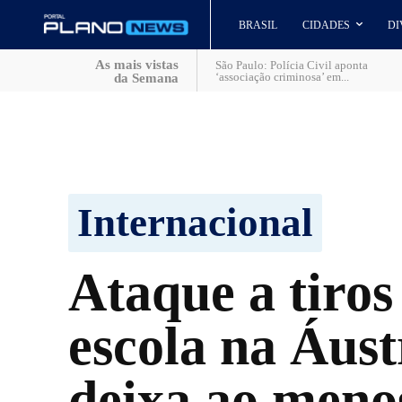
BRASIL
CIDADES
DI
As mais vistas
São Paulo: Polícia Civil aponta
‘associação criminosa’ em...
da Semana
Internacional
Ataque a tiro
escola na Áust
deixa ao meno