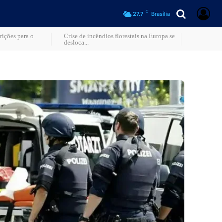
C
27.7
Brasília
rições para o
Crise de incêndios florestais na Europa se
desloca...