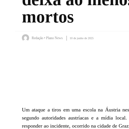
mortos
Redação • Plano News
10 de junho de 2025
Facebook
X
WhatsApp
Um ataque a tiros em uma escola na Áustria nest
segundo autoridades austríacas e a mídia local.
responder ao incidente, ocorrido na cidade de Graz