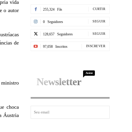
pria vida
CURTIR
e o autor
255,324
Fãs
SEGUIR
0
Seguidores
ustríacas
SEGUIR
128,657
Seguidores
úncias de
INSCREVER
97,058
Inscritos
Assine
Newsletter
 ministro
que choca
a Áustria
I WANT IN