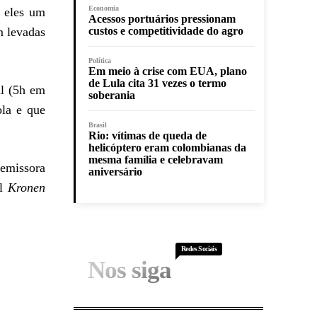
Economia
e eles um
Acessos portuários pressionam
m levadas
custos e competitividade do agro
Política
Em meio à crise com EUA, plano
de Lula cita 31 vezes o termo
al (5h em
soberania
ola e que
Brasil
Rio: vítimas de queda de
helicóptero eram colombianas da
mesma família e celebravam
 emissora
aniversário
al
Kronen
Redes Sociais
Nos siga