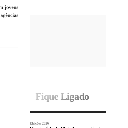
am jovens
agências
Fique Ligado
Eleições 2026