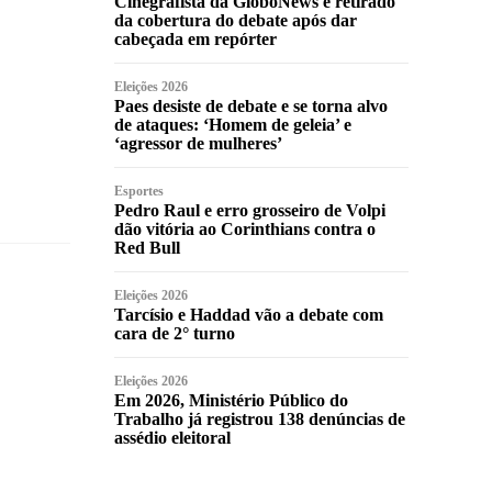
Cinegrafista da GloboNews é retirado
da cobertura do debate após dar
cabeçada em repórter
Eleições 2026
Paes desiste de debate e se torna alvo
de ataques: ‘Homem de geleia’ e
‘agressor de mulheres’
Esportes
Pedro Raul e erro grosseiro de Volpi
dão vitória ao Corinthians contra o
Red Bull
Eleições 2026
Tarcísio e Haddad vão a debate com
cara de 2° turno
Eleições 2026
Em 2026, Ministério Público do
Trabalho já registrou 138 denúncias de
assédio eleitoral