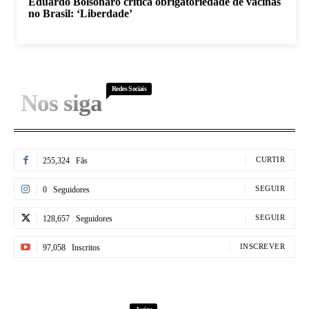
Eduardo Bolsonaro critica obrigatoriedade de vacinas
no Brasil: ‘Liberdade’
Redes Sociais
Nos siga
CURTIR
255,324
Fãs
SEGUIR
0
Seguidores
SEGUIR
128,657
Seguidores
INSCREVER
97,058
Inscritos