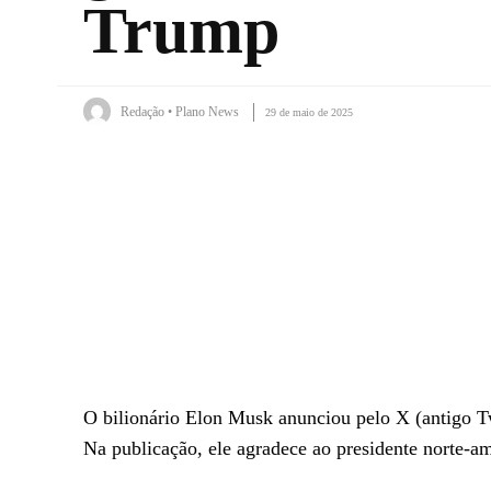
Trump
Redação • Plano News
29 de maio de 2025
Facebook
X
WhatsApp
O bilionário Elon Musk anunciou pelo X (antigo Tw
Na publicação, ele agradece ao presidente norte-am