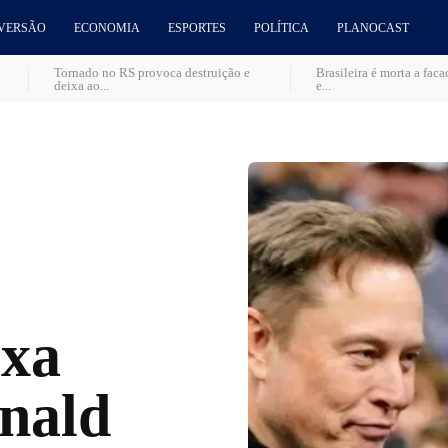
VERSÃO
ECONOMIA
ESPORTES
POLÍTICA
PLANOCAST
Tornado no RS provoca destruição e
Brasileira é morta a fac
deixa ao...
e...
ixa
nald