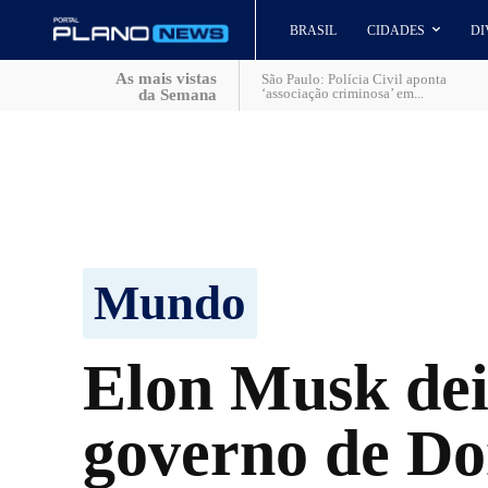
BRASIL
CIDADES
DI
As mais vistas
São Paulo: Polícia Civil aponta
‘associação criminosa’ em...
da Semana
Mundo
Elon Musk de
governo de Do