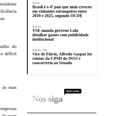
esidente
Brasil
Brasil é o 4º país que mais cresceu
iciência
em visitantes estrangeiros entre
2019 e 2025, segundo OCDE
se.
Brasília
TSE manda governo Lula
detalhar gastos com publicidade
institucional
balho do
Eleições 2026
o déficit
Vice de Flávio, Alfredo Gaspar foi
relator da CPMI do INSS e
concorreria ao Senado
r às suas
Redes Sociais
Nos siga
empresas
e ficaram