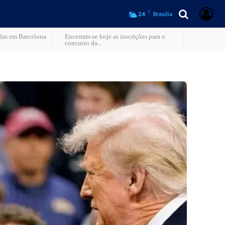
C
24
Brasília
adas em Barcelona
Encerram-se hoje as inscrições para o
concurso da...