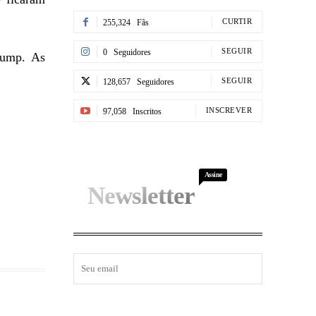
CURTIR
255,324
Fãs
SEGUIR
0
Seguidores
rump. As
SEGUIR
128,657
Seguidores
INSCREVER
97,058
Inscritos
Assine
Newsletter
I WANT IN