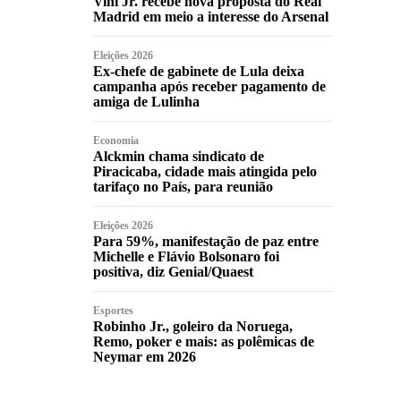
Vini Jr. recebe nova proposta do Real
Madrid em meio a interesse do Arsenal
Eleições 2026
Ex-chefe de gabinete de Lula deixa
campanha após receber pagamento de
amiga de Lulinha
Economia
Alckmin chama sindicato de
Piracicaba, cidade mais atingida pelo
tarifaço no País, para reunião
Eleições 2026
Para 59%, manifestação de paz entre
Michelle e Flávio Bolsonaro foi
positiva, diz Genial/Quaest
Esportes
Robinho Jr., goleiro da Noruega,
Remo, poker e mais: as polêmicas de
Neymar em 2026