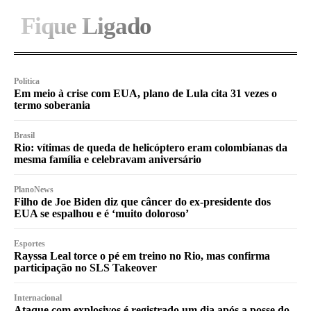
Fique Ligado
Política
Em meio à crise com EUA, plano de Lula cita 31 vezes o
termo soberania
Brasil
Rio: vítimas de queda de helicóptero eram colombianas da
mesma família e celebravam aniversário
PlanoNews
Filho de Joe Biden diz que câncer do ex-presidente dos
EUA se espalhou e é ‘muito doloroso’
Esportes
Rayssa Leal torce o pé em treino no Rio, mas confirma
participação no SLS Takeover
Internacional
Ataque com explosivos é registrado um dia após a posse do