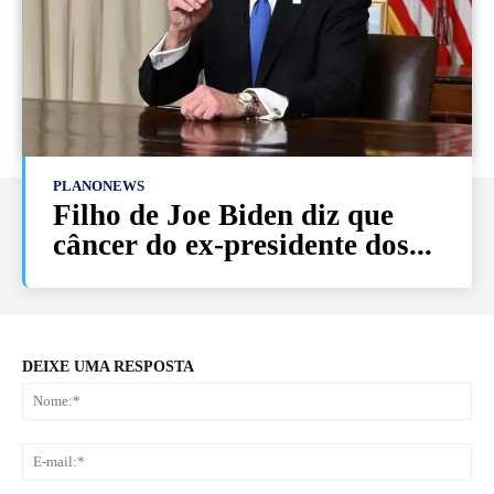
PLANONEWS
Filho de Joe Biden diz que
câncer do ex-presidente dos...
DEIXE UMA RESPOSTA
No
E-
mai