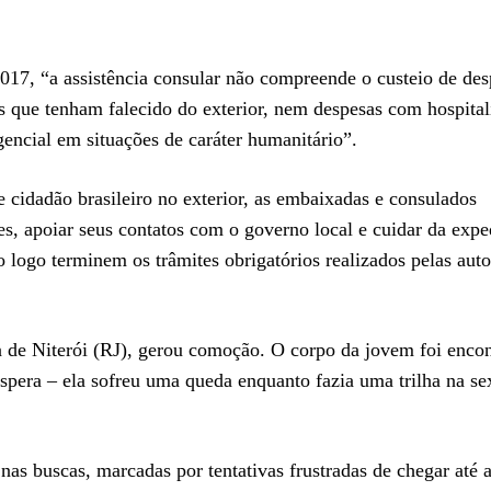
2017, “a assistência consular não compreende o custeio de des
s que tenham falecido do exterior, nem despesas com hospital
encial em situações de caráter humanitário”.
 cidadão brasileiro no exterior, as embaixadas e consulados
res, apoiar seus contatos com o governo local e cuidar da exp
 logo terminem os trâmites obrigatórios realizados pelas aut
ra de Niterói (RJ), gerou comoção. O corpo da jovem foi enco
 espera – ela sofreu uma queda enquanto fazia uma trilha na sex
nas buscas, marcadas por tentativas frustradas de chegar até a