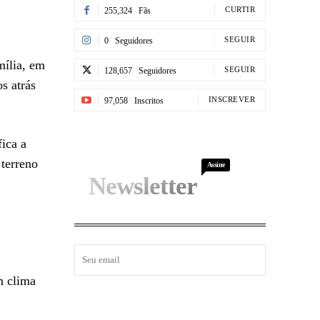
CURTIR
255,324
Fãs
SEGUIR
0
Seguidores
mília, em
SEGUIR
128,657
Seguidores
s atrás
INSCREVER
97,058
Inscritos
fica a
 terreno
Assine
Newsletter
m clima
I WANT IN