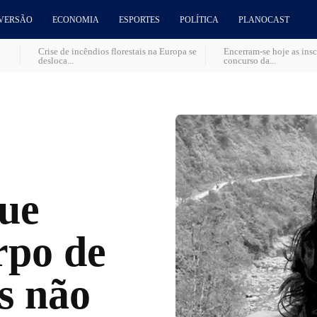
VERSÃO
ECONOMIA
ESPORTES
POLÍTICA
PLANOCAST
Crise de incêndios florestais na Europa se
Encerram-se hoje as insc
desloca...
concurso da...
ue
rpo de
s não