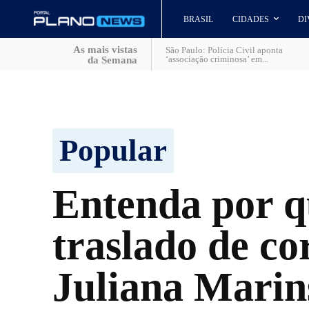
BRASIL
CIDADES
DI
As mais vistas
São Paulo: Polícia Civil aponta
‘associação criminosa’ em...
da Semana
Popular
Entenda por q
traslado de co
Juliana Marin