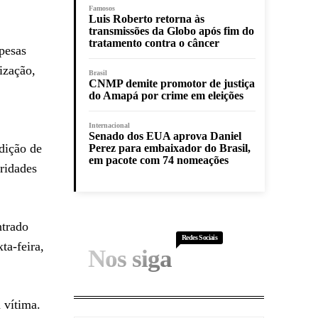
Famosos
Luis Roberto retorna às
transmissões da Globo após fim do
tratamento contra o câncer
pesas
ização,
Brasil
CNMP demite promotor de justiça
do Amapá por crime em eleições
Internacional
Senado dos EUA aprova Daniel
edição de
Perez para embaixador do Brasil,
em pacote com 74 nomeações
oridades
ntrado
Redes Sociais
ta-feira,
Nos siga
 vítima.