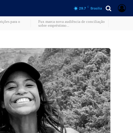
C
29.7
Brasília
rições para o
Fux marca nova audiência de conciliação
sobre empréstimo...