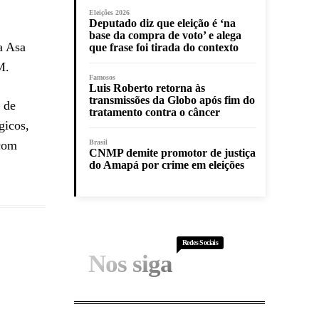
Eleições 2026
Deputado diz que eleição é ‘na
base da compra de voto’ e alega
a Asa
que frase foi tirada do contexto
M.
Famosos
Luis Roberto retorna às
transmissões da Globo após fim do
 de
tratamento contra o câncer
gicos,
 com
Brasil
CNMP demite promotor de justiça
do Amapá por crime em eleições
Redes Sociais
Nos siga