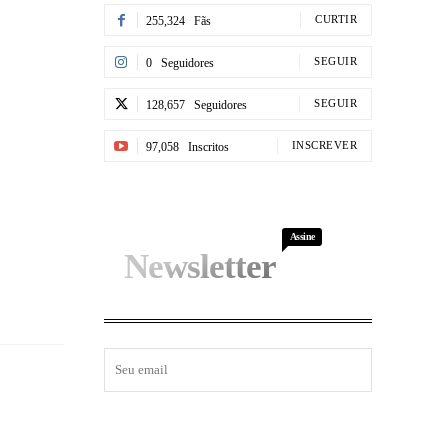
CURTIR
255,324
Fãs
SEGUIR
0
Seguidores
SEGUIR
128,657
Seguidores
INSCREVER
97,058
Inscritos
Assine
Newsletter
I WANT IN