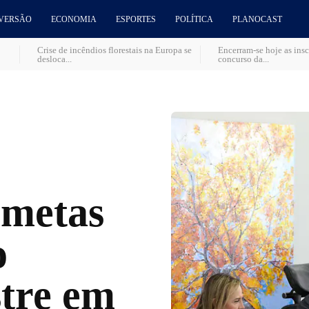
VERSÃO
ECONOMIA
ESPORTES
POLÍTICA
PLANOCAST
Crise de incêndios florestais na Europa se
Encerram-se hoje as insc
desloca...
concurso da...
 metas
o
tre em