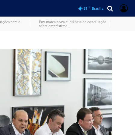
C
31
Brasília
rições para o
Fux marca nova audiência de conciliação
sobre empréstimo...