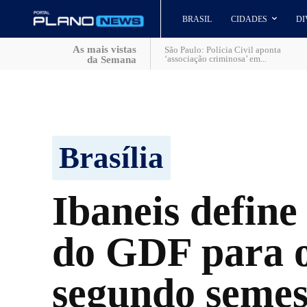
BRASIL
CIDADES
DI
As mais vistas
São Paulo: Polícia Civil aponta
‘associação criminosa’ em...
da Semana
Brasília
Ibaneis define
do GDF para 
segundo semes