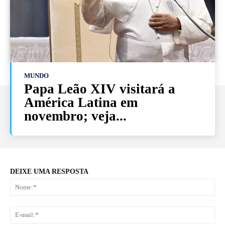
MUNDO
Papa Leão XIV visitará a
América Latina em
novembro; veja...
DEIXE UMA RESPOSTA
No
E-
mai