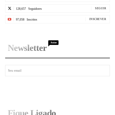
SEGUIR
128,657
Seguidores
INSCREVER
97,058
Inscritos
Assine
Newsletter
I WANT IN
Fique Ligado