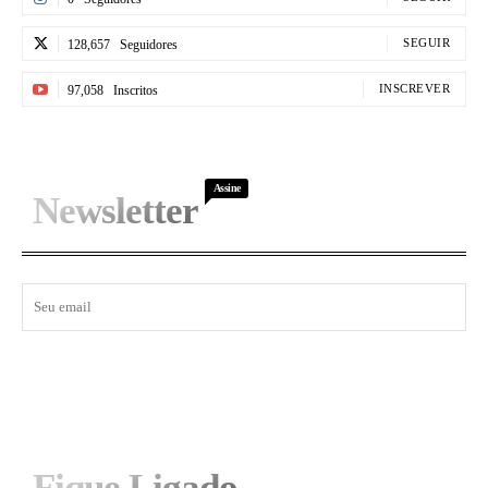
SEGUIR
128,657
Seguidores
INSCREVER
97,058
Inscritos
Assine
Newsletter
I WANT IN
Fique Ligado