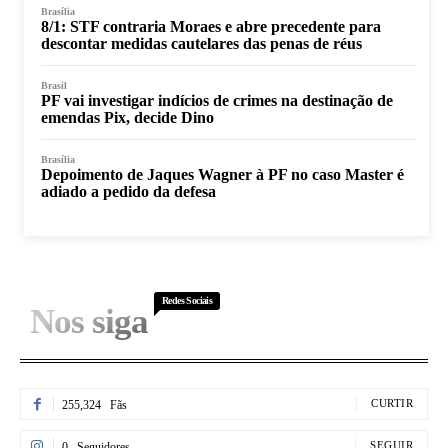
Brasília
8/1: STF contraria Moraes e abre precedente para
descontar medidas cautelares das penas de réus
Brasil
PF vai investigar indícios de crimes na destinação de
emendas Pix, decide Dino
Brasília
Depoimento de Jaques Wagner à PF no caso Master é
adiado a pedido da defesa
Redes Sociais
Nos siga
CURTIR
255,324
Fãs
SEGUIR
0
Seguidores