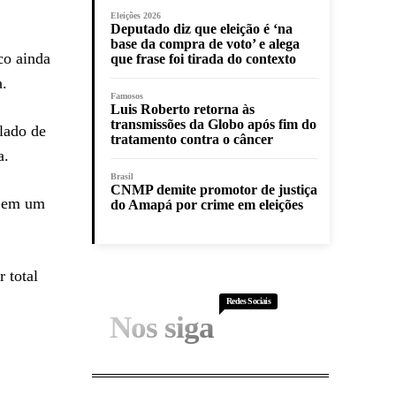
Eleições 2026
Deputado diz que eleição é ‘na
base da compra de voto’ e alega
co ainda
que frase foi tirada do contexto
a.
Famosos
Luis Roberto retorna às
transmissões da Globo após fim do
lado de
tratamento contra o câncer
a.
Brasil
CNMP demite promotor de justiça
o em um
do Amapá por crime em eleições
r total
Redes Sociais
Nos siga