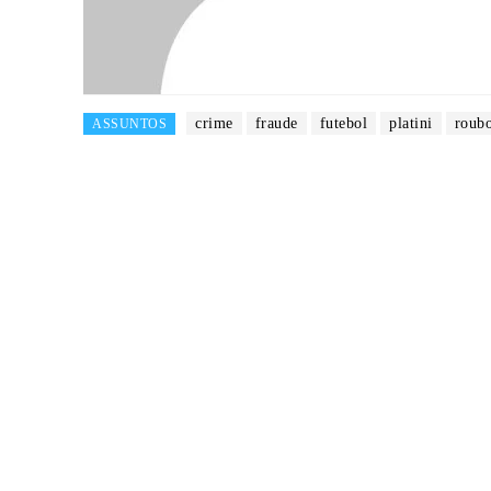
crime
fraude
futebol
platini
roub
ASSUNTOS