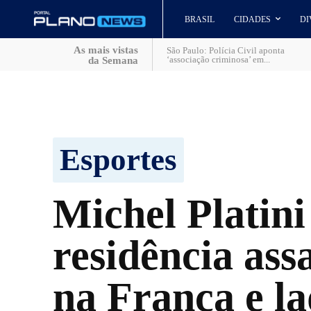
BRASIL
CIDADES
DI
As mais vistas
São Paulo: Polícia Civil aponta
‘associação criminosa’ em...
da Semana
Esportes
Michel Platini
residência ass
na França e l