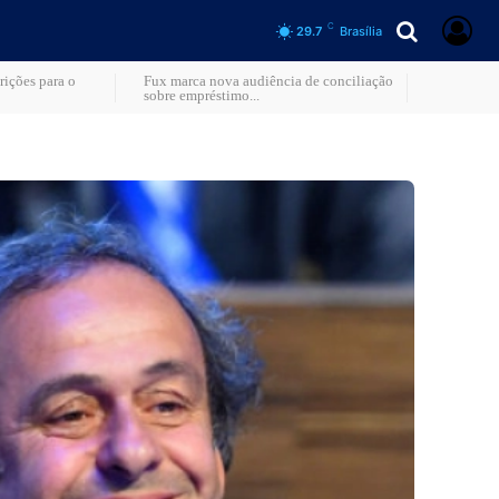
C
29.7
Brasília
rições para o
Fux marca nova audiência de conciliação
sobre empréstimo...