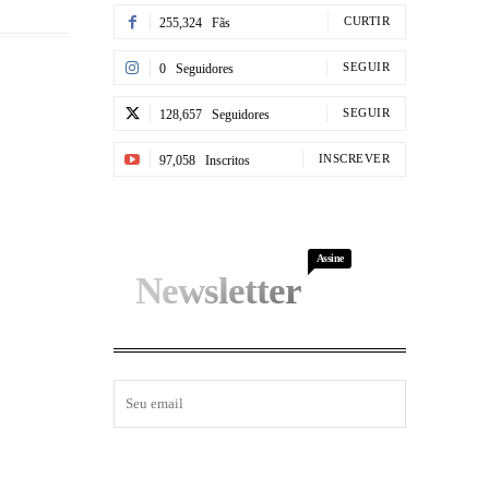
CURTIR
255,324
Fãs
SEGUIR
0
Seguidores
SEGUIR
128,657
Seguidores
INSCREVER
97,058
Inscritos
Assine
Newsletter
I WANT IN