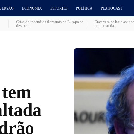
VERSÃO
ECONOMIA
ESPORTES
POLÍTICA
PLANOCAST
Crise de incêndios florestais na Europa se
Encerram-se hoje as insc
desloca...
concurso da...
 tem
altada
adrão