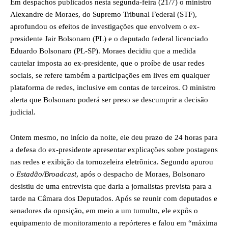
Em despachos publicados nesta segunda-feira (21/7)
o ministro
Alexandre de Moraes, do Supremo Tribunal Federal
(STF),
aprofundou os efeitos de investigações que envolvem o ex-
presidente Jair Bolsonaro (PL) e o deputado federal licenciado
Eduardo Bolsonaro (PL-SP).
Moraes decidiu que a medida
cautelar imposta ao ex-presidente, que o proíbe de usar redes
sociais
, se refere também a participações em lives em qualquer
plataforma de redes, inclusive em contas de terceiros. O ministro
alerta que Bolsonaro poderá ser preso se descumprir a decisão
judicial.
Ontem mesmo, no início da noite, ele deu prazo de 24 horas para
a defesa do ex-presidente apresentar explicações sobre postagens
nas redes e
exibição da tornozeleira eletrônica
. Segundo apurou
o
Estadão/Broadcast
, após o despacho de Moraes, Bolsonaro
desistiu de uma entrevista que daria a jornalistas prevista para a
tarde na Câmara dos Deputados. Após se reunir com deputados e
senadores da oposição, em meio a um tumulto, ele expôs o
equipamento de monitoramento a repórteres e falou em “máxima