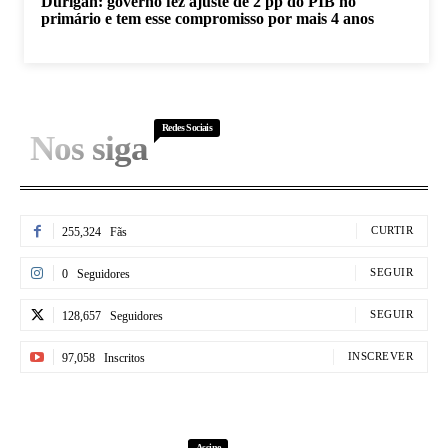
Durigan: governo fez ajuste de 2 pp do PIB no
primário e tem esse compromisso por mais 4 anos
Redes Sociais
Nos siga
CURTIR
255,324
Fãs
SEGUIR
0
Seguidores
SEGUIR
128,657
Seguidores
INSCREVER
97,058
Inscritos
Assine