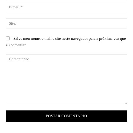
E-
mai
Sit
Salve meu nome, e-mail e site neste navegador para a próxima vez que
eu comentar.
Comentário: