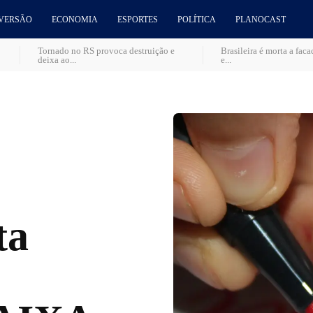
VERSÃO
ECONOMIA
ESPORTES
POLÍTICA
PLANOCAST
Tornado no RS provoca destruição e
Brasileira é morta a fac
deixa ao...
e...
ta