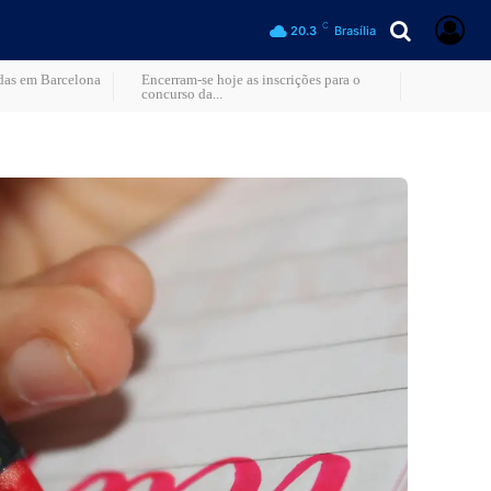
C
20.3
Brasília
adas em Barcelona
Encerram-se hoje as inscrições para o
concurso da...