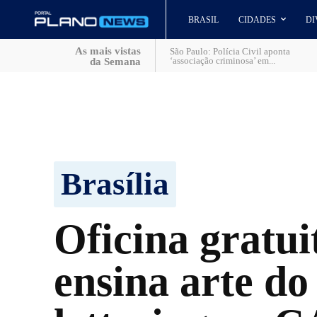
BRASIL
CIDADES
DI
As mais vistas
São Paulo: Polícia Civil aponta
‘associação criminosa’ em...
da Semana
Brasília
Oficina gratui
ensina arte do