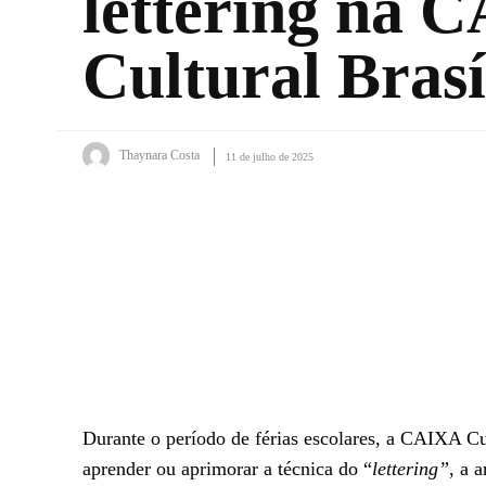
lettering na 
Cultural Brasí
Thaynara Costa
11 de julho de 2025
Facebook
X
WhatsApp
Durante o período de férias escolares, a CAIXA C
aprender ou aprimorar a técnica do
“
lettering”
, a 