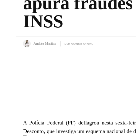
apura fraudes
INSS
Andréa Martins
12 de setembro de 2025
Facebook
X
WhatsApp
A Polícia Federal (PF) deflagrou nesta sexta-
Desconto, que investiga um esquema nacional de de