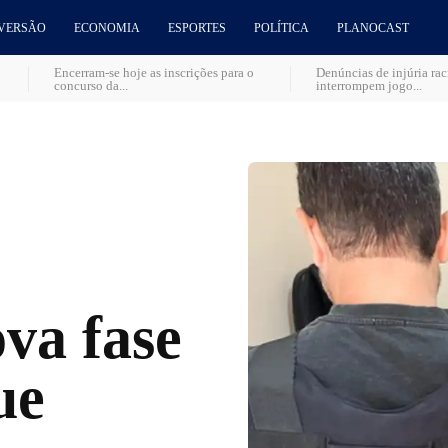
VERSÃO
ECONOMIA
ESPORTES
POLÍTICA
PLANOCAST
Encerram-se hoje as inscrições para o
Denúncias de injúria ra
concurso da...
interrompem jogo...
va fase
ue