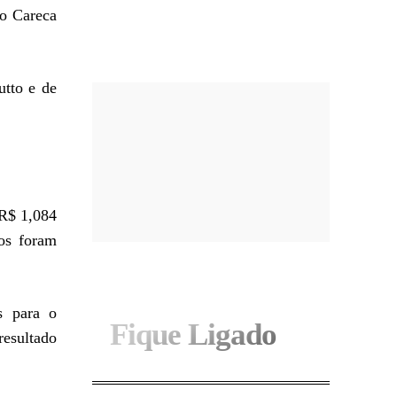
mo Careca
I WANT IN
utto e de
 R$ 1,084
os foram
s para o
Fique Ligado
resultado