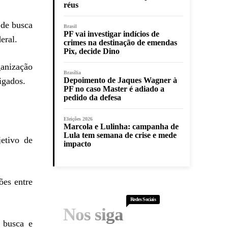
réus
 de busca
Brasil
PF vai investigar indícios de
eral.
crimes na destinação de emendas
Pix, decide Dino
ganização
Brasília
igados.
Depoimento de Jaques Wagner à
PF no caso Master é adiado a
pedido da defesa
Eleições 2026
Marcola e Lulinha: campanha de
Lula tem semana de crise e mede
etivo de
impacto
ões entre
Redes Sociais
Nos siga
 busca e