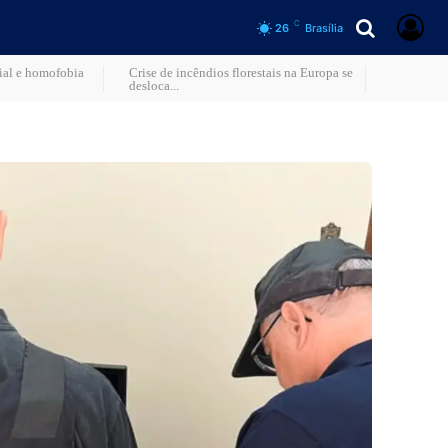
C
26
Brasília
cial e homofobia
Crise de incêndios florestais na Europa se
desloca...