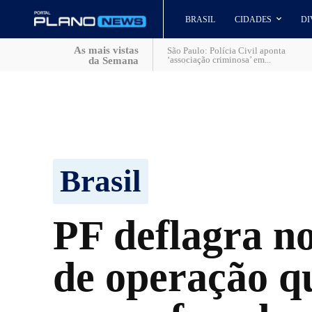
BRASIL
CIDADES
DI
As mais vistas
São Paulo: Polícia Civil aponta
‘associação criminosa’ em...
da Semana
Brasil
PF deflagra no
de operação q