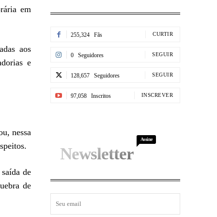
rária em
CURTIR
255,324
Fãs
nadas aos
SEGUIR
0
Seguidores
adorias e
SEGUIR
128,657
Seguidores
INSCREVER
97,058
Inscritos
ou, nessa
Assine
speitos.
Newsletter
 saída de
quebra de