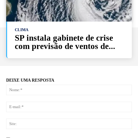
CLIMA
SP instala gabinete de crise
com previsão de ventos de...
DEIXE UMA RESPOSTA
No
E-
mai
Sit