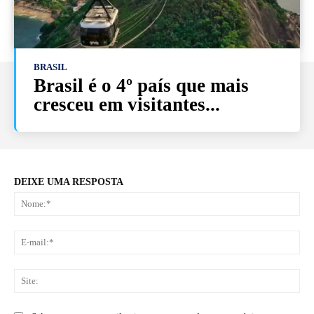
BRASIL
Brasil é o 4º país que mais
cresceu em visitantes...
DEIXE UMA RESPOSTA
No
E-
mai
Sit