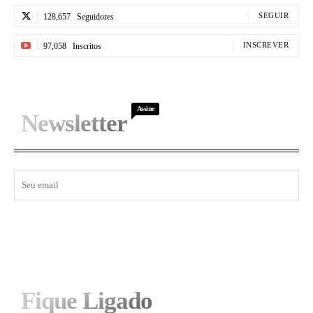
SEGUIR
128,657
Seguidores
INSCREVER
97,058
Inscritos
Assine
Newsletter
I WANT IN
Fique Ligado