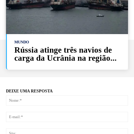
MUNDO
Rússia atinge três navios de
carga da Ucrânia na região...
DEIXE UMA RESPOSTA
No
E-
mai
Sit