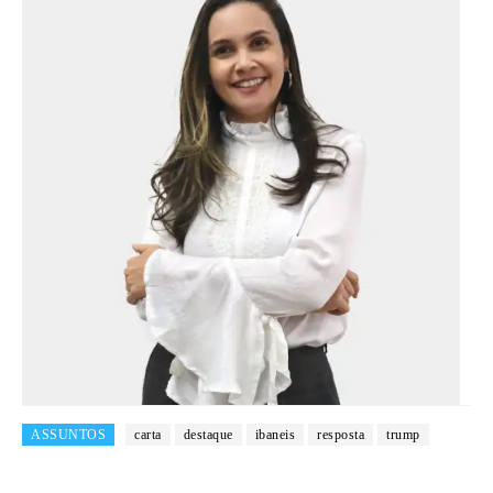
ASSUNTOS
carta
destaque
ibaneis
resposta
trump