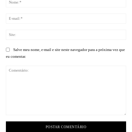
No
E-
mai
Sit
Salve meu nome, e-mail e site neste navegador para a próxima vez que
eu comentar.
Comentário: