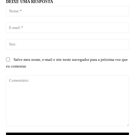
DEIXE UMA RESPOSTA
No
E-
mai
Sit
Salve meu nome, e-mail e site neste navegador para a próxima vez que
eu comentar.
Comentário: