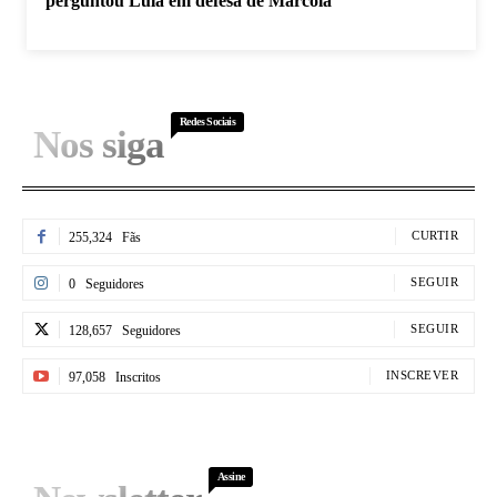
perguntou Lula em defesa de Marcola
Redes Sociais
Nos siga
CURTIR
255,324
Fãs
SEGUIR
0
Seguidores
SEGUIR
128,657
Seguidores
INSCREVER
97,058
Inscritos
Assine