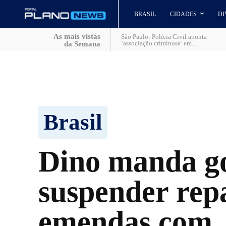
BRASIL
CIDADES
DI
As mais vistas
São Paulo: Polícia Civil aponta
‘associação criminosa’ em...
da Semana
Brasil
Dino manda g
suspender rep
emendas com