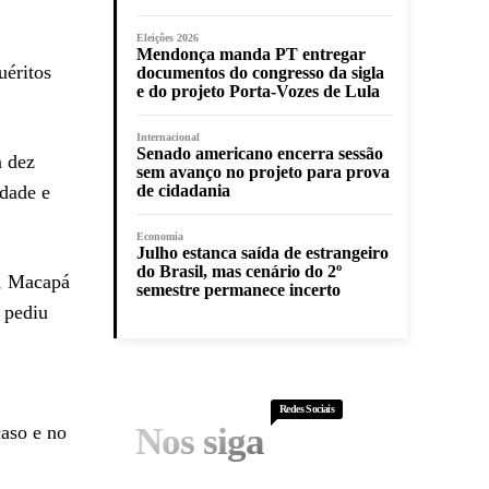
Eleições 2026
Mendonça manda PT entregar
uéritos
documentos do congresso da sigla
e do projeto Porta-Vozes de Lula
Internacional
Senado americano encerra sessão
a dez
sem avanço no projeto para prova
idade e
de cidadania
Economia
Julho estanca saída de estrangeiro
do Brasil, mas cenário do 2º
), Macapá
semestre permanece incerto
 pediu
Redes Sociais
Nos siga
caso e no