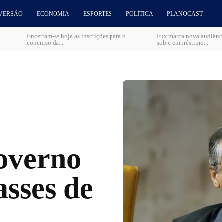
VERSÃO
ECONOMIA
ESPORTES
POLÍTICA
PLANOCAST
Encerram-se hoje as inscrições para o
Fux marca nova audiênci
concurso da...
sobre empréstimo...
overno
asses de