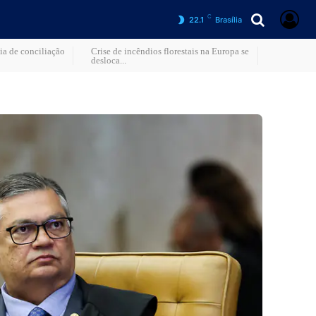
C
22.1
Brasília
a de conciliação
Crise de incêndios florestais na Europa se
desloca...