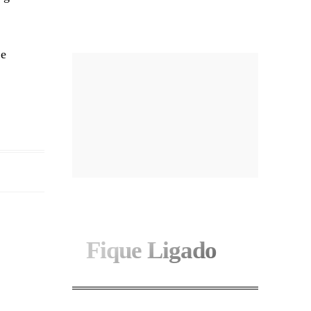
I WANT IN
 e
Fique Ligado