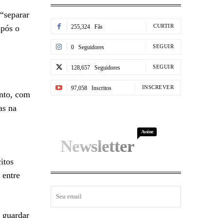
“separar
CURTIR
após o
255,324
Fãs
SEGUIR
0
Seguidores
SEGUIR
128,657
Seguidores
INSCREVER
97,058
Inscritos
ento, com
as na
Assine
Newsletter
itos
 entre
m guardar